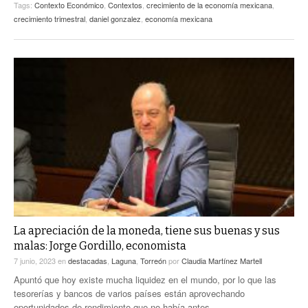
Tags:
Contexto Económico
,
Contextos
,
crecimiento de la economía mexicana
,
crecimiento trimestral
,
daniel gonzalez
,
economía mexicana
La apreciación de la moneda, tiene sus buenas y sus
malas: Jorge Gordillo, economista
7 junio, 2023
en
destacadas
,
Laguna
,
Torreón
por
Claudia Martínez Martell
Apuntó que hoy existe mucha liquidez en el mundo, por lo que las
tesorerías y bancos de varios países están aprovechando
oportunidades de rendimiento que no había antes