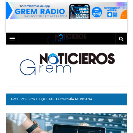
INICIO
LAGUNA
COAHUILA
TORREÓN
DURANGO
GÓMEZ PALACIO
ARCHIVOS POR ETIQUETAS:
DEPORTES
LERDO
ECONOMÍA MEXICANA
PROGRAMAS
COLABORADORES
EXA