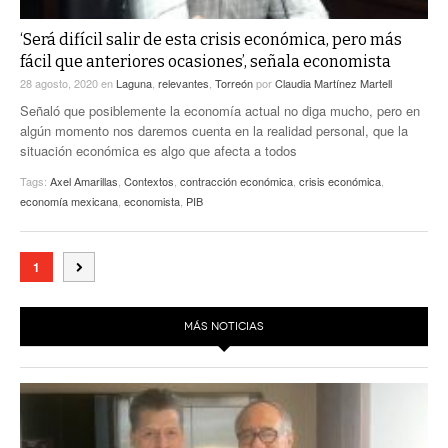
‘Será difícil salir de esta crisis económica, pero más
fácil que anteriores ocasiones’, señala economista
28 agosto, 2020
en
Laguna
,
relevantes
,
Torreón
por
Claudia Martínez Martell
Señaló que posiblemente la economía actual no diga mucho, pero en
algún momento nos daremos cuenta en la realidad personal, que la
situación económica es algo que afecta a todos
Tags:
Axel Amarillas
,
Contextos
,
contracción económica
,
crisis económica
,
economía mexicana
,
economista
,
PIB
1
MÁS NOTICIAS