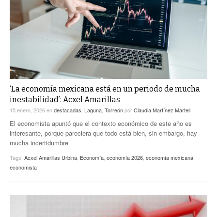
ACTUALIDADES GREM
PC29
EL EXACTO
GLOBO
EXA INFORMA
CONTEXTOS
DIÁLOGOS CON LA HISTORIA
TRAYECTO LAGUNA
TWEETS AND BEATS
A MEDIA MAÑANA
LA MEJOR 97.1 ESTÉREO GALLITO
A TODA LEY
‘La economía mexicana está en un periodo de mucha
ACTUALIDADES GREM
inestabilidad’: Acxel Amarillas
ENTRE LAGUNEROS
PULSO
15 enero, 2026
en
destacadas
,
Laguna
,
Torreón
por
Claudia Martínez Martell
El economista apuntó que el contexto económico de este año es
LA MEJOR INFORMACIÓN
interesante, porque pareciera que todo está bien, sin embargo, hay
mucha incertidumbre
Tags:
Acxel Amarillas Urbina
,
Economía
,
economía 2026
,
economía mexicana
,
economista