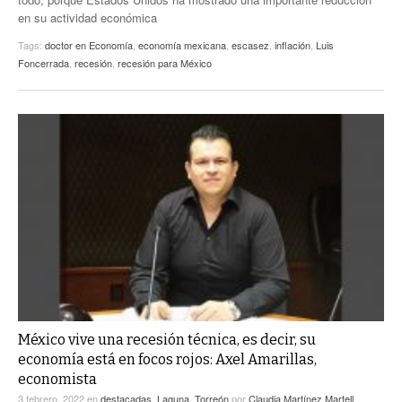
en su actividad económica
Tags:
doctor en Economía
,
economía mexicana
,
escasez
,
inflación
,
Luis
Foncerrada
,
recesión
,
recesión para México
México vive una recesión técnica, es decir, su
economía está en focos rojos: Axel Amarillas,
economista
3 febrero, 2022
en
destacadas
,
Laguna
,
Torreón
por
Claudia Martínez Martell