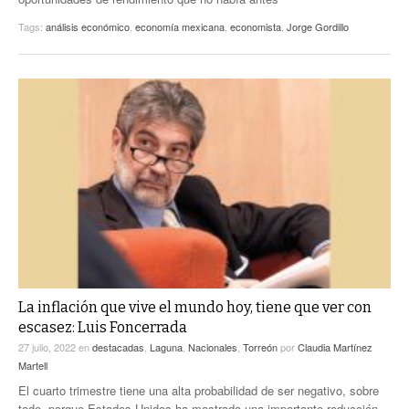
Tags:
análisis económico
,
economía mexicana
,
economista
,
Jorge Gordillo
La inflación que vive el mundo hoy, tiene que ver con
escasez: Luis Foncerrada
27 julio, 2022
en
destacadas
,
Laguna
,
Nacionales
,
Torreón
por
Claudia Martínez
Martell
El cuarto trimestre tiene una alta probabilidad de ser negativo, sobre
todo, porque Estados Unidos ha mostrado una importante reducción