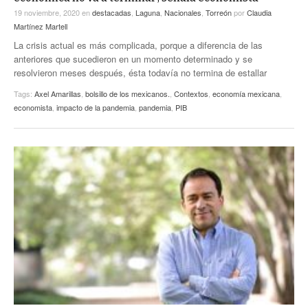
19 noviembre, 2020
en
destacadas
,
Laguna
,
Nacionales
,
Torreón
por
Claudia
Martínez Martell
La crisis actual es más complicada, porque a diferencia de las
anteriores que sucedieron en un momento determinado y se
resolvieron meses después, ésta todavía no termina de estallar
Tags:
Axel Amarillas
,
bolsillo de los mexicanos.
,
Contextos
,
economía mexicana
,
economista
,
impacto de la pandemia
,
pandemia
,
PIB