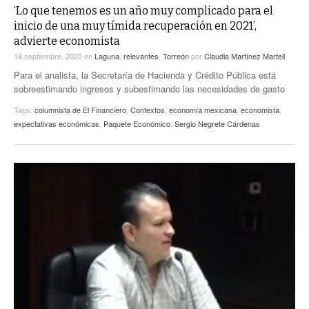
‘Lo que tenemos es un año muy complicado para el
inicio de una muy tímida recuperación en 2021’,
advierte economista
18 septiembre, 2020
en
Laguna
,
relevantes
,
Torreón
por
Claudia Martínez Martell
Para el analista, la Secretaría de Hacienda y Crédito Pública está
sobreestimando ingresos y subestimando las necesidades de gasto
Tags:
columnista de El Financiero
,
Contextos
,
economía mexicana
,
economista
,
expectativas económicas
,
Paquete Económico
,
Sergio Negrete Cárdenas